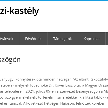
zi-kastély
dványok
Fővédnök
Támogatók
Kapcsolat
szögön
ványügyi könnyítések óta minden hétvégén "Az eltűnt Rákóczifalv
etében - melynek fővédnöke Dr. Kövér László úr, a Magyar Orsz
más településen. 2021. július 09-én a szervezet Besenyszögön a M
rozó gyermekeknek, történelmi ismeretekkel, kiállítási tablókka
el és -tánccal. A következő hétvégén Hajóson, felnőttek körében