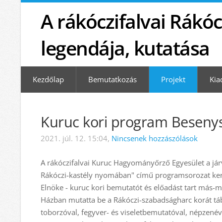
A rákóczifalvai Rákóc
legendája, kutatása
Kezdőlap
Bemutatkozás
Projekt
Kia
Kuruc kori program Beseny
2021. júl. 12. 15:04,
Nincsenek hozzászólások
A rákóczifalvai Kuruc Hagyományőrző Egyesület a jár
Rákóczi-kastély nyomában" című programsorozat ker
Elnöke - kuruc kori bemutatót és előadást tart más-
Házban mutatta be a Rákóczi-szabadságharc korát tábo
toborzóval, fegyver- és viseletbemutatóval, népzenév