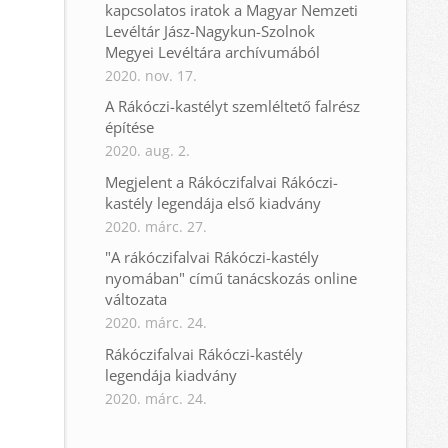
kapcsolatos iratok a Magyar Nemzeti
Levéltár Jász-Nagykun-Szolnok
Megyei Levéltára archívumából
2020. nov. 17.
A Rákóczi-kastélyt szemléltető falrész
építése
2020. aug. 2.
Megjelent a Rákóczifalvai Rákóczi-
kastély legendája első kiadvány
2020. márc. 27.
"A rákóczifalvai Rákóczi-kastély
nyomában" című tanácskozás online
változata
2020. márc. 24.
Rákóczifalvai Rákóczi-kastély
legendája kiadvány
2020. márc. 24.