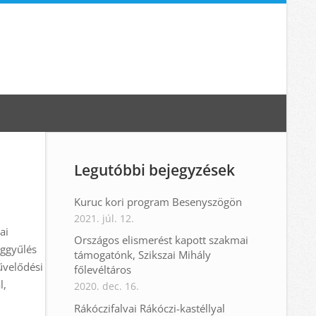
Legutóbbi bejegyzések
Kuruc kori program Besenyszögön
2021. júl. 12.
ai
Országos elismerést kapott szakmai
ággyűlés
támogatónk, Szikszai Mihály
űvelődési
főlevéltáros
l,
2020. dec. 16.
Rákóczifalvai Rákóczi-kastéllyal