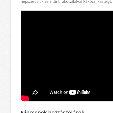
népszerűsítik az eltűnt rákóczifalvai Rákóczi-kastélyt
Nincsenek hozzászólások