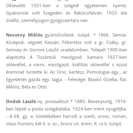
Oklevelét 1931-ben a szegedi egyetemen nyerte.
Gyakornok volt Szegeden és Rákóczifalván. 1933 óta
önálló, személyjogon gyógyszertára van.
Novotny Miklós
gyümölcsfaisk. tulajd. * 1866. Semse.
Középisk. végzett Kassán. Főkertész volt a gr. Csáky, gr.
Semsey és Gorove László uradalomban. Telepét 1900-ban
alapította A Tiszántúli mezőgazd. kamara 1927-ben
oklevéllel, a várm. mezőgazd. kiállítás oklevéllel s ezüst
éremmel tüntette ki. Az Orsz. kertész, Pomologiai egy., az
Egyetértés gazda egy. tagja. - Felesége: Blaskó Gizella, fiai:
Miklós, Béla és Ottó.
Ondok László
ny. postaaltiszt * 1885. Besenyszög. 1910-
ben lépett a posta szolgálatába, 1924-ben ment nyugdíjba.
- A 68. gy. e. kötelékében harcolt a szerb, orosz, román,
olasz fronton; két II. o. ez., bronz vit. érem, K. cs k. tulajd.