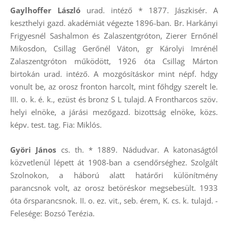
Gaylhoffer László
urad. intéző * 1877. Jászkisér. A
keszthelyi gazd. akadémiát végezte 1896-ban. Br. Harkányi
Frigyesnél Sashalmon és Zalaszentgróton, Zierer Ernőnél
Mikosdon, Csillag Gerőnél Váton, gr Károlyi Imrénél
Zalaszentgróton működött, 1926 óta Csillag Márton
birtokán urad. intéző. A mozgósításkor mint népf. hdgy
vonult be, az orosz fronton harcolt, mint főhdgy szerelt le.
III. o. k. é. k., ezüst és bronz S L tulajd. A Frontharcos szöv.
helyi elnöke, a járási mezőgazd. bizottság elnöke, közs.
képv. test. tag. Fia: Miklós.
Györi János
cs. th. * 1889. Nádudvar. A katonaságtól
közvetlenül lépett át 1908-ban a csendőrséghez. Szolgált
Szolnokon, a háború alatt határőri különítmény
parancsnok volt, az orosz betöréskor megsebesült. 1933
óta őrsparancsnok. II. o. ez. vit., seb. érem, K. cs. k. tulajd. -
Felesége: Bozsó Terézia.