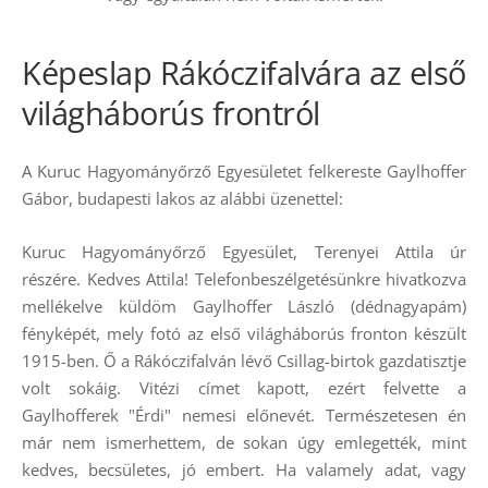
Képeslap Rákóczifalvára az első
világháborús frontról
A Kuruc Hagyományőrző Egyesületet felkereste Gaylhoffer
Gábor, budapesti lakos az alábbi üzenettel:
Kuruc Hagyományőrző Egyesület, Terenyei Attila úr
részére. Kedves Attila! Telefonbeszélgetésünkre hivatkozva
mellékelve küldöm Gaylhoffer László (dédnagyapám)
fényképét, mely fotó az első világháborús fronton készült
1915-ben. Ő a Rákóczifalván lévő Csillag-birtok gazdatisztje
volt sokáig. Vitézi címet kapott, ezért felvette a
Gaylhofferek "Érdi" nemesi előnevét. Természetesen én
már nem ismerhettem, de sokan úgy emlegették, mint
kedves, becsületes, jó embert. Ha valamely adat, vagy