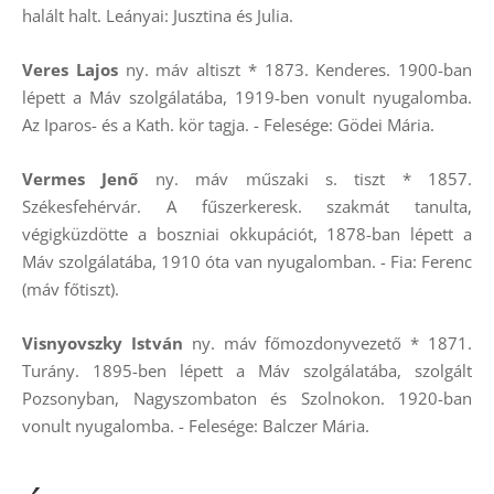
halált halt. Leányai: Jusztina és Julia.
Veres Lajos
ny. máv altiszt * 1873. Kenderes. 1900-ban
lépett a Máv szolgálatába, 1919-ben vonult nyugalomba.
Az Iparos- és a Kath. kör tagja. - Felesége: Gödei Mária.
Vermes Jenő
ny. máv műszaki s. tiszt * 1857.
Székesfehérvár. A fűszerkeresk. szakmát tanulta,
végigküzdötte a boszniai okkupációt, 1878-ban lépett a
Máv szolgálatába, 1910 óta van nyugalomban. - Fia: Ferenc
(máv főtiszt).
Visnyovszky István
ny. máv főmozdonyvezető * 1871.
Turány. 1895-ben lépett a Máv szolgálatába, szolgált
Pozsonyban, Nagyszombaton és Szolnokon. 1920-ban
vonult nyugalomba. - Felesége: Balczer Mária.