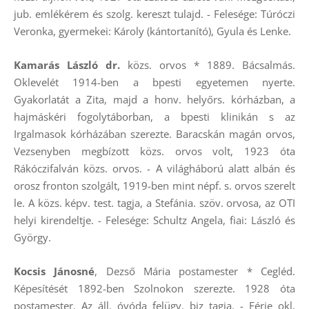
jub. emlékérem és szolg. kereszt tulajd. - Felesége: Túróczi
Veronka, gyermekei: Károly (kántortanító), Gyula és Lenke.
Kamarás László dr.
közs. orvos * 1889. Bácsalmás.
Oklevelét 1914-ben a bpesti egyetemen nyerte.
Gyakorlatát a Zita, majd a honv. helyőrs. kórházban, a
hajmáskéri fogolytáborban, a bpesti klinikán s az
Irgalmasok kórházában szerezte. Baracskán magán orvos,
Vezsenyben megbízott közs. orvos volt, 1923 óta
Rákóczifalván közs. orvos. - A világháború alatt albán és
orosz fronton szolgált, 1919-ben mint népf. s. orvos szerelt
le. A közs. képv. test. tagja, a Stefánia. szöv. orvosa, az OTI
helyi kirendeltje. - Felesége: Schultz Angela, fiai: László és
György.
Kocsis Jánosné
, Dezső Mária postamester * Cegléd.
Képesítését 1892-ben Szolnokon szerezte. 1928 óta
postamester. Az áll. óvóda felügy. biz tagja. - Férje okl.