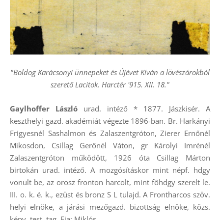
"Boldog Karácsonyi ünnepeket és Újévet Kíván a lövészárokból
szerető Lacitok. Harctér '915. XII. 18."
Gaylhoffer László
urad. intéző * 1877. Jászkisér. A
keszthelyi gazd. akadémiát végezte 1896-ban. Br. Harkányi
Frigyesnél Sashalmon és Zalaszentgróton, Zierer Ernőnél
Mikosdon, Csillag Gerőnél Váton, gr Károlyi Imrénél
Zalaszentgróton működött, 1926 óta Csillag Márton
birtokán urad. intéző. A mozgósításkor mint népf. hdgy
vonult be, az orosz fronton harcolt, mint főhdgy szerelt le.
III. o. k. é. k., ezüst és bronz S L tulajd. A Frontharcos szöv.
helyi elnöke, a járási mezőgazd. bizottság elnöke, közs.
képv. test. tag. Fia: Miklós.