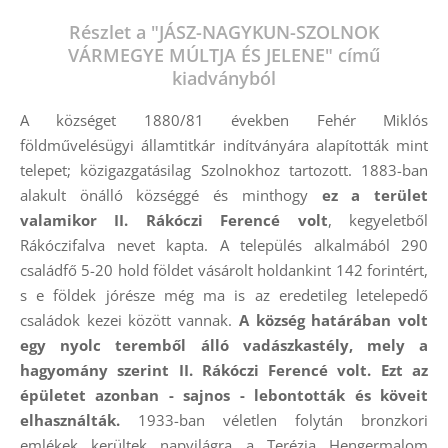
Részlet a "JÁSZ-NAGYKUN-SZOLNOK
VÁRMEGYE MÚLTJA ÉS JELENE" című
kiadványból
A községet 1880/81 években Fehér Miklós
földművelésügyi államtitkár indítványára alapították mint
telepet; közigazgatásilag Szolnokhoz tartozott. 1883-ban
alakult önálló községgé és minthogy
ez a terület
valamikor II. Rákóczi Ferencé volt
, kegyeletből
Rákóczifalva nevet kapta. A település alkalmából 290
családfő 5-20 hold földet vásárolt holdankint 142 forintért,
s e földek jórésze még ma is az eredetileg letelepedő
családok kezei között vannak.
A község határában volt
egy nyolc teremből álló vadászkastély, mely a
hagyomány szerint II. Rákóczi Ferencé volt. Ezt az
épületet azonban - sajnos - lebontották és köveit
elhasználták.
1933-ban véletlen folytán bronzkori
emlékek kerültek napvilágra a Terézia Hengermalom