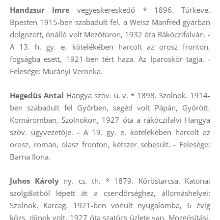
Handzsur Imre
vegyeskereskedő * 1896. Túrkeve.
Bpesten 1915-ben szabadult fel, a Weisz Manfréd gyárban
dolgozott, önálló volt Mezőtúron, 1932 óta Rákóczifalván. -
A 13. h. gy. e. kötelékében harcolt az orosz fronton,
fogságba esett, 1921-ben tért haza. Az Iparoskör tagja. -
Felesége: Murányi Veronka.
Hegedüs Antal
Hangya szöv. ü. v. * 1898. Szolnok. 1914-
ben szabadult fel Győrben, segéd volt Pápán, Győrött,
Komáromban, Szolnokon, 1927 óta a rákóczifalvi Hangya
szöv. ügyvezetője. - A 19. gy. e. kötelékében harcolt az
orosz, román, olasz fronton, kétszer sebesült. - Felesége:
Barna Ilona.
Juhos Károly
ny. cs. th. * 1879. Köröstarcsa. Katonai
szolgálatból lépett át a csendőrséghez, állomáshelyei:
Szolnok, Karcag. 1921-ben vonult nyugalomba, 6 évig
közs. díjnok volt, 1927 óta szatócs üzlete van. Mozgósítási,