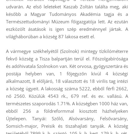
udvarán. Az első leleteket Kaszab Zoltán találta meg, aki
később a Magyar Tudományos Akadémia tagja és a
Természettudományi Múzeum főigazgatója lett. Az ezután
eszközölt ásatások is igen szép eredménnyel jártak. A
világháborúban a község 87 lakosa esett el.
A vármegye székhelyétől (Szolnok) mintegy tízkilóméterre
fekvő község a Tisza balpartján terül el. Főszolgabírósága
és adóhivatala Szolnokon van. Két orvosa, gyógyszertára és
postája helyben van, 1 főjegyzőn kívül 4 községi
alkalmazott, 8 előljáró, 18 választott és 18 virilis tag intézi
a község ügyeit. A lakosság száma 5222, ebből férfi 2662,
nő 2560. Közülük 4543 rk., 679 ref. és ev. vallású. A
természetes szaporodás 1.71%. A községben 1000 ház van,
ebből 256 a földreformmal kiosztott házhelyeken
Újtelepen. Tanyái: Szőlő, Alsóvarsány, Felsővarsány,
Somsich-major, Preisik és tiszahajlati tanyák. A község
területéből 7899 k. h. szántó, 105 k. h. kert, 179 k. h. rét,