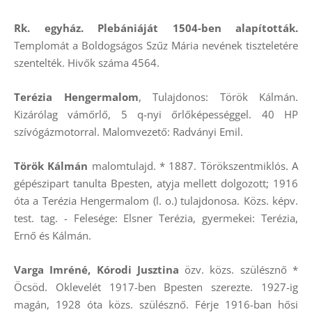
Rk. egyház. Plebániáját 1504-ben alapították.
Templomát a Boldogságos Szűz Mária nevének tiszteletére
szentelték. Hivők száma 4564.
Terézia Hengermalom
, Tulajdonos: Török Kálmán.
Kizárólag vámőrlő, 5 q-nyi őrlőképességgel. 40 HP
szívógázmotorral. Malomvezető: Radványi Emil.
Török Kálmán
malomtulajd. * 1887. Törökszentmiklós. A
gépészipart tanulta Bpesten, atyja mellett dolgozott; 1916
óta a Terézia Hengermalom (l. o.) tulajdonosa. Közs. képv.
test. tag. - Felesége: Elsner Terézia, gyermekei: Terézia,
Ernő és Kálmán.
Varga Imréné, Kórodi Jusztina
özv. közs. szülésznő *
Öcsöd. Oklevelét 1917-ben Bpesten szerezte. 1927-ig
magán, 1928 óta közs. szülésznő. Férje 1916-ban hősi