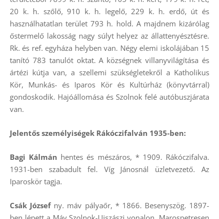
20 k. h. szőlő, 910 k. h. legelő, 229 k. h. erdő, út és
használhatatlan terület 793 h. hold. A majdnem kizárólag
őstermelő lakosság nagy súlyt helyez az állattenyésztésre.
Rk. és ref. egyháza helyben van. Négy elemi iskolájában 15
tanító 783 tanulót oktat. A községnek villanyvilágítása és
ártézi kútja van, a szellemi szükségletekről a Katholikus
Kör, Munkás- és Iparos Kör és Kultúrház (könyvtárral)
gondoskodik. Hajóállomása és Szolnok felé autóbuszjárata
van.
Jelentős személyiségek Rákóczifalván 1935-ben:
Bagi Kálmán
hentes és mészáros, * 1909. Rákóczifalva.
1931-ben szabadult fel. Víg Jánosnál üzletvezető. Az
Iparoskör tagja.
Csák József
ny. máv pályaőr, * 1866. Besenyszög. 1897-
ben lépett a Máv Szolnok-Ujszászi vonalon, Marospetresen