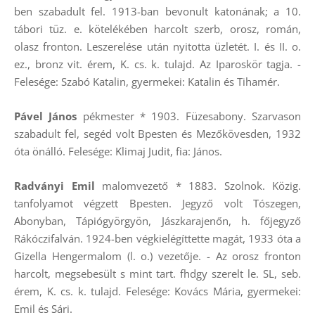
ben szabadult fel. 1913-ban bevonult katonának; a 10.
tábori tüz. e. kötelékében harcolt szerb, orosz, román,
olasz fronton. Leszerelése után nyitotta üzletét. I. és II. o.
ez., bronz vit. érem, K. cs. k. tulajd. Az Iparoskör tagja. -
Felesége: Szabó Katalin, gyermekei: Katalin és Tihamér.
Pável János
pékmester * 1903. Füzesabony. Szarvason
szabadult fel, segéd volt Bpesten és Mezőkövesden, 1932
óta önálló. Felesége: Klimaj Judit, fia: János.
Radványi Emil
malomvezető * 1883. Szolnok. Közig.
tanfolyamot végzett Bpesten. Jegyző volt Tószegen,
Abonyban, Tápiógyörgyön, Jászkarajenőn, h. főjegyző
Rákóczifalván. 1924-ben végkielégíttette magát, 1933 óta a
Gizella Hengermalom (l. o.) vezetője. - Az orosz fronton
harcolt, megsebesült s mint tart. fhdgy szerelt le. SL, seb.
érem, K. cs. k. tulajd. Felesége: Kovács Mária, gyermekei:
Emil és Sári.