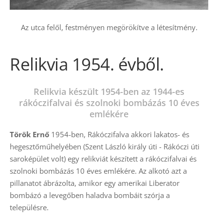
Az utca felől, festményen megörökítve a létesítmény.
Relikvia 1954. évből.
Relikvia készült 1954-ben az 1944-es
rákóczifalvai és szolnoki bombázás 10 éves
emlékére
Török Ernő
1954-ben, Rákóczifalva akkori lakatos- és
hegesztőműhelyében (Szent László király úti - Rákóczi úti
saroképület volt) egy relikviát készített a rákóczifalvai és
szolnoki bombázás 10 éves emlékére. Az alkotó azt a
pillanatot ábrázolta, amikor egy amerikai Liberator
bombázó a levegőben haladva bombáit szórja a
településre.