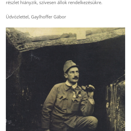
részlet hiányzik, szívesen állok rendelkezésükre.
Üdvözlettel, Gaylhoffer Gábor