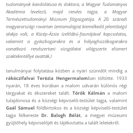
tudományok kandidátusa és doktora, a Magyar Tudományos
Akadémia levelező, majd rendes tagja, a Magyar
Természettudományi Múzeum főigazgatója. A 20. századi
magyarországi rovartan (entomológia) kiemelkedő jelentőségű
alakja volt, a Közép-Ázsia ízeltlábú-faunájával kapcsolatos,
valamint a gyászbogarakra és a hólyaghúzóbogarakra
vonatkozó rendszertani vizsgálatai világszerte elismert
szaktekintéllyé avatták.)
tanulmányai folytatása közben a nyári szünidőt mindig a
rákóczifalvai Terézia Hengermalom
ban töltötte. 1933
nyarán, 18 éves korában a malom udvarán különös régi
tárgyakat és ékszereket talált.
Török Kálmán
a malom
tulajdonosa és a községi képviselő-testület tagja, valamint
Gaál Sámuel
földbirtokos és a községi képviselő-testület
tagja felkereste
Dr. Balogh Bélát
, a megyei múzeumi
gyűjtőhely képviselőjét és tájékoztatta a talált leletekről.