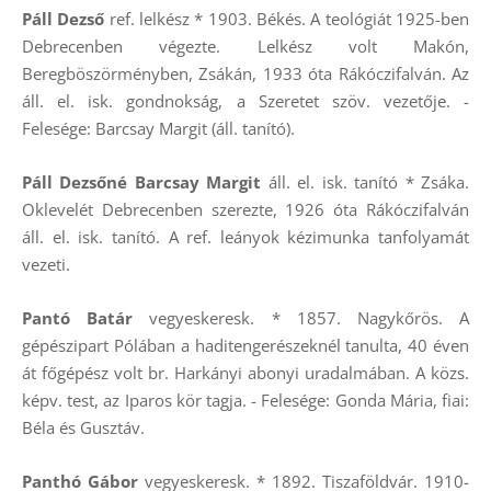
Páll Dezső
ref. lelkész * 1903. Békés. A teológiát 1925-ben
Debrecenben végezte. Lelkész volt Makón,
Beregböszörményben, Zsákán, 1933 óta Rákóczifalván. Az
áll. el. isk. gondnokság, a Szeretet szöv. vezetője. -
Felesége: Barcsay Margit (áll. tanító).
Páll Dezsőné Barcsay Margit
áll. el. isk. tanító * Zsáka.
Oklevelét Debrecenben szerezte, 1926 óta Rákóczifalván
áll. el. isk. tanító. A ref. leányok kézimunka tanfolyamát
vezeti.
Pantó Batár
vegyeskeresk. * 1857. Nagykőrös. A
gépészipart Pólában a haditengerészeknél tanulta, 40 éven
át főgépész volt br. Harkányi abonyi uradalmában. A közs.
képv. test, az Iparos kör tagja. - Felesége: Gonda Mária, fiai:
Béla és Gusztáv.
Panthó Gábor
vegyeskeresk. * 1892. Tiszaföldvár. 1910-