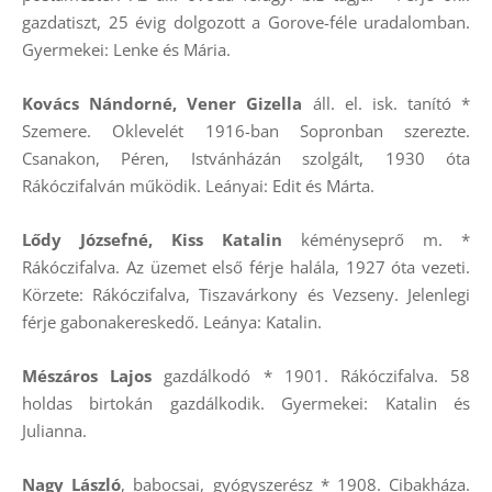
gazdatiszt, 25 évig dolgozott a Gorove-féle uradalomban.
Gyermekei: Lenke és Mária.
Kovács Nándorné, Vener Gizella
áll. el. isk. tanító *
Szemere. Oklevelét 1916-ban Sopronban szerezte.
Csanakon, Péren, Istvánházán szolgált, 1930 óta
Rákóczifalván működik. Leányai: Edit és Márta.
Lődy Józsefné, Kiss Katalin
kéményseprő m. *
Rákóczifalva. Az üzemet első férje halála, 1927 óta vezeti.
Körzete: Rákóczifalva, Tiszavárkony és Vezseny. Jelenlegi
férje gabonakereskedő. Leánya: Katalin.
Mészáros Lajos
gazdálkodó * 1901. Rákóczifalva. 58
holdas birtokán gazdálkodik. Gyermekei: Katalin és
Julianna.
Nagy László
, babocsai, gyógyszerész * 1908. Cibakháza.