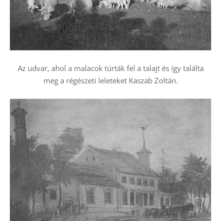
Az udvar, ahol a malacok túrták fel a talajt és így találta
meg a régészeti leleteket Kaszab Zoltán.