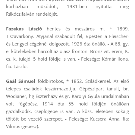
kórházban működött, 1931-ben nyitotta meg
Rákóczifalván rendelőjét.
Fazekas László
hentes és meszáros m. * 1899.
Tiszavárkony. Atyjánál szabadult fel, Bpesten a Fleischer-
és Lengyel cégeknél dolgozott, 1926 óta önálló. - A 68. gy.
e. kötelékében harcolt az olasz fronton. Bronz vit. érem, K.
cs. k. tulajd. 5 hold földje is van. - Felesége: Kómár Ilona,
fia: László.
Gaál Sámuel
földbirtokos, * 1852. Sziládkemel. Az első
telepes családok leszármazottja. Gépészipart tanult, br.
Wodianer, hg Eszterházy és gr. Károlyi Gyula uradalmában
volt főgépész, 1914 óta 55 hold földjén önállóan
gazdálkodik, cséplőgépe is van. A közs. életében sokáig
töltött be vezető szerepet. - Felesége: Kucsera Anna, fia:
Vilmos (gépész).