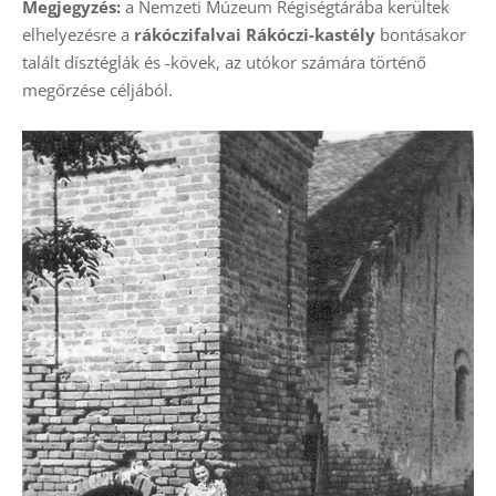
Megjegyzés:
a Nemzeti Múzeum Régiségtárába kerültek
elhelyezésre a
rákóczifalvai Rákóczi-kastély
bontásakor
talált dísztéglák és -kövek, az utókor számára történő
megőrzése céljából.