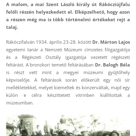
A malom, a mai Szent László király út Rákócziújfalu
felőli részén helyezkedett el. Elképzelhető, hogy azon
a részen még ma is több történelmi értékeket rejt a
talaj.
Rákóczifalván 1934. április 23-28. között
Dr. Márton Lajos
egyetemi tanár a Nemzeti Múzeum címzetes főigazgatója
és a Régészeti Osztály igazgatója vezetett régészeti
feltárást. A bronzkori temető feltárásában
Dr. Balogh Béla
is részt vett mint a megyei múzeumi gyűjtőhely
képviselője. A feltárások során előkerült egy női sír
mellékletekkel, melyet kiemeltek és konzerváltak, majd egy
külön e célra készíttetett vitrinben kiállítottak a
múzeumban.