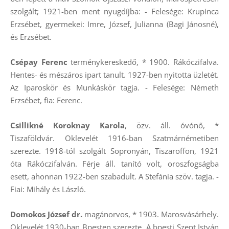
szolgált; 1921-ben ment nyugdíjba: - Felesége: Krupinca
Erzsébet, gyermekei: Imre, József, Julianna (Bagi Jánosné),
és Erzsébet.
Csépay Ferenc
terménykereskedő, * 1900. Rákóczifalva.
Hentes- és mészáros ipart tanult. 1927-ben nyitotta üzletét.
Az Iparoskör és Munkáskör tagja. - Felesége: Németh
Erzsébet, fia: Ferenc.
Csillikné Koroknay Karola
, özv. áll. óvónő, *
Tiszaföldvár. Oklevelét 1916-ban Szatmárnémetiben
szerezte. 1918-tól szolgált Sopronyán, Tiszaroffon, 1921
óta Rákóczifalván. Férje áll. tanító volt, oroszfogságba
esett, ahonnan 1922-ben szabadult. A Stefánia szöv. tagja. -
Fiai: Mihály és László.
Domokos József dr.
magánorvos, * 1903. Marosvásárhely.
Oklevelét 1930-ban Bpesten szerezte. A bpesti Szent István