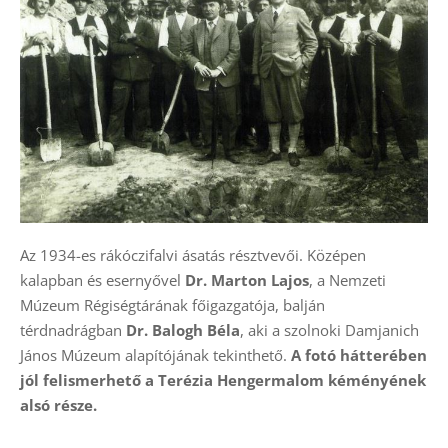
Az 1934-es rákóczifalvi ásatás résztvevői. Középen
kalapban és esernyővel
Dr. Marton Lajos
, a Nemzeti
Múzeum Régiségtárának főigazgatója, balján
térdnadrágban
Dr. Balogh Béla
, aki a szolnoki Damjanich
János Múzeum alapítójának tekinthető.
A fotó hátterében
jól felismerhető a Terézia Hengermalom kéményének
alsó része.