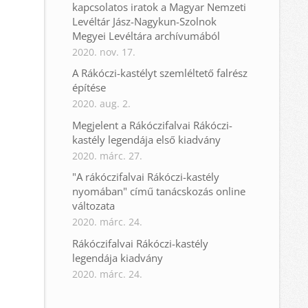
kapcsolatos iratok a Magyar Nemzeti
Levéltár Jász-Nagykun-Szolnok
Megyei Levéltára archívumából
2020. nov. 17.
A Rákóczi-kastélyt szemléltető falrész
építése
2020. aug. 2.
Megjelent a Rákóczifalvai Rákóczi-
kastély legendája első kiadvány
2020. márc. 27.
"A rákóczifalvai Rákóczi-kastély
nyomában" című tanácskozás online
változata
2020. márc. 24.
Rákóczifalvai Rákóczi-kastély
legendája kiadvány
2020. márc. 24.