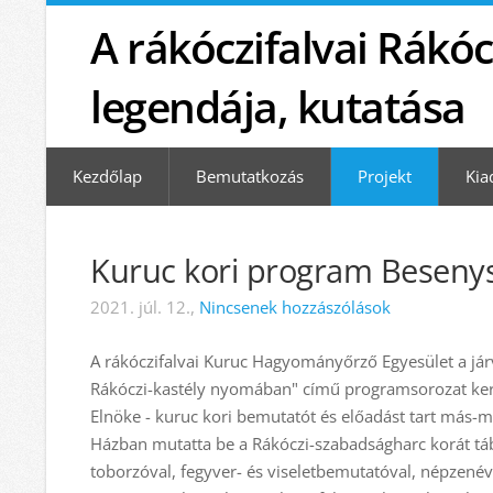
A rákóczifalvai Rákóc
legendája, kutatása
Kezdőlap
Bemutatkozás
Projekt
Kia
Kuruc kori program Beseny
2021. júl. 12.,
Nincsenek hozzászólások
A rákóczifalvai Kuruc Hagyományőrző Egyesület a jár
Rákóczi-kastély nyomában" című programsorozat ker
Elnöke - kuruc kori bemutatót és előadást tart más-
Házban mutatta be a Rákóczi-szabadságharc korát tábo
toborzóval, fegyver- és viseletbemutatóval, népzenév