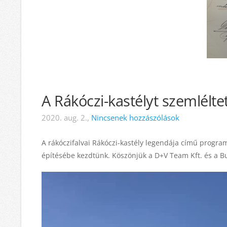
A Rákóczi-kastélyt szemléltet
2020. aug. 2.,
Nincsenek hozzászólások
A rákóczifalvai Rákóczi-kastély legendája című program
építésébe kezdtünk. Köszönjük a D+V Team Kft. és a Bu