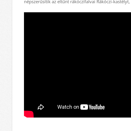
népszerűsítik az eltűnt rákóczifalvai Rákóczi-kastélyt