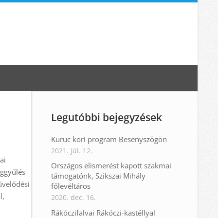
Legutóbbi bejegyzések
Kuruc kori program Besenyszögön
2021. júl. 12.
ai
Országos elismerést kapott szakmai
ággyűlés
támogatónk, Szikszai Mihály
űvelődési
főlevéltáros
l,
2020. dec. 16.
Rákóczifalvai Rákóczi-kastéllyal