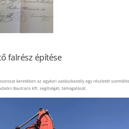
ő falrész építése
sorozat keretében az egykori vadászkastély egy részletét szemlélte
daörs Bautrans Kft. segítségét, támogatását.