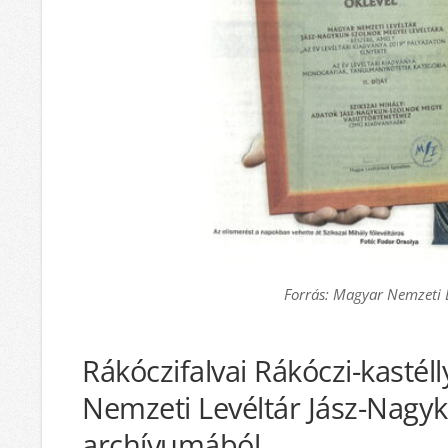
Forrás: Magyar Nemzeti 
Rákóczifalvai Rákóczi-kastél
Nemzeti Levéltár Jász-Nagy
archívumából