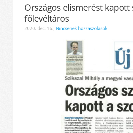
Országos elismerést kapott 
főlevéltáros
2020. dec. 16.,
Nincsenek hozzászólások