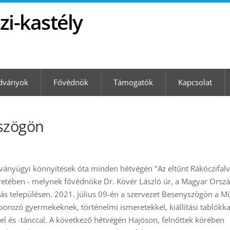
zi-kastély
dványok
Fővédnök
Támogatók
Kapcsolat
szögön
ványügyi könnyítések óta minden hétvégén "Az eltűnt Rákóczifalv
etében - melynek fővédnöke Dr. Kövér László úr, a Magyar Orsz
más településen. 2021. július 09-én a szervezet Besenyszögön a M
rozó gyermekeknek, történelmi ismeretekkel, kiállítási tablókka
el és -tánccal. A következő hétvégén Hajóson, felnőttek körében