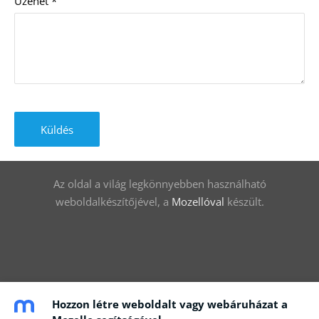
Üzenet
*
Az oldal a világ legkönnyebben használható
weboldalkészítőjével, a
Mozellóval
készült.
Hozzon létre weboldalt vagy webáruházat a