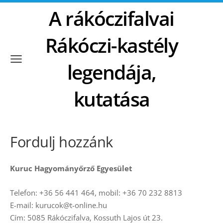
A rákóczifalvai
Rákóczi-kastély
legendája,
kutatása
Fordulj hozzánk
Kuruc Hagyományőrző Egyesület
Telefon: +36 56 441 464, mobil: +36 70 232 8813
E-mail: kurucok@t-online.hu
Cím: 5085 Rákóczifalva, Kossuth Lajos út 23.